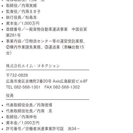
取締役／内海実緒
監査役／内海まき子
執行役員／松島克
資本金／1,000万円
登録番号／一般貨物自動車運送事業 中国自貨
第281号
事業内容／①物流センター等の運営受託業務、
②構内作業請負業務、③運送業（車輛台数15
台）
株式会社エイム・コネクション
〒732-0828
広島市南区京橋町2番20号 Axis広島駅前ビル8F
TEL
082-568-1301
FAX
082-568-1302
役員
代表取締役会長／内海信博
代表取締役社長／内海 克
取締役／内海伸也
資本金／1,000万円
許可番号／労働者派遣事業許可証 派34－